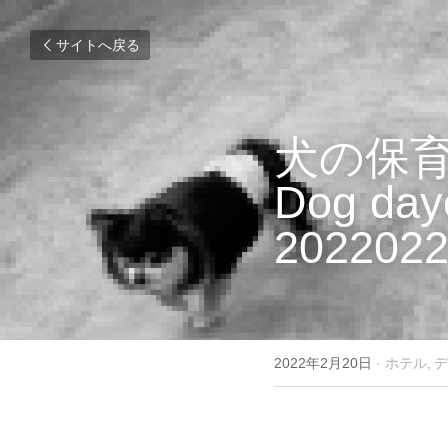
サイトへ戻る
犬の保
Dog day
2022
2022年2月20日
·
ホテル,
デ