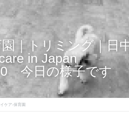
育園｜トリミング｜日
care in Japan
0220　今日の様子です
イケア-保育園