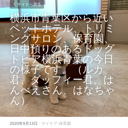
サイトへ戻る
横浜市青葉区から近い
ペットホテル、トリミ
ングサロン、保育園、
日中預りのあるドッグ
トピア横浜青葉の今日
の様子です。（ルカ
君、ダッフィー君、は
んべえさん、はなちゃ
ん）
2020年9月13日
·
デイケア-保育園