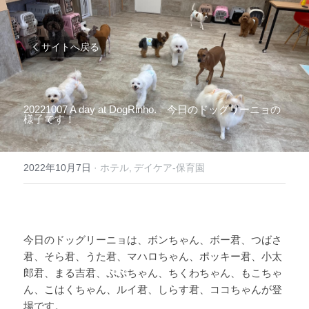
サイトへ戻る
20221007 A day at DogRinho.　今日のドッグリーニョの
様子です！ 
2022年10月7日
·
ホテル,
デイケア-保育園
今日のドッグリーニョは、ボンちゃん、ボー君、つばさ
君、そら君、うた君、マハロちゃん、ポッキー君、小太
郎君、まる吉君、ぷぷちゃん、ちくわちゃん、もこちゃ
ん、こはくちゃん、ルイ君、しらす君、ココちゃんが登
場です。 