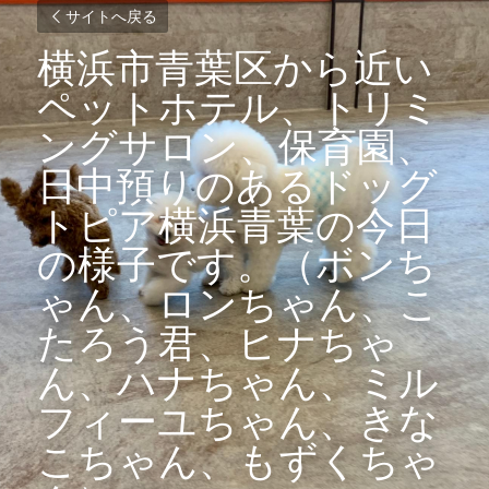
サイトへ戻る
横浜市青葉区から近い
ペットホテル、トリミ
ングサロン、保育園、
日中預りのあるドッグ
トピア横浜青葉の今日
の様子です。（ボンち
ゃん、ロンちゃん、こ
たろう君、ヒナちゃ
ん、ハナちゃん、ミル
フィーユちゃん、きな
こちゃん、もずくちゃ