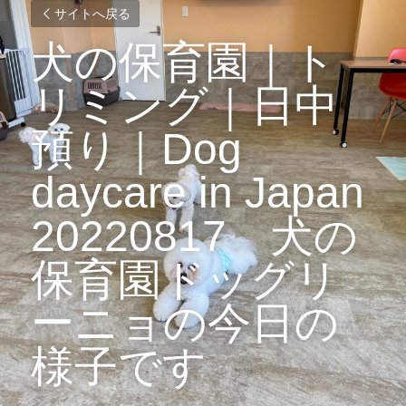
サイトへ戻る
犬の保育園｜ト
リミング｜日中
預り｜Dog 
daycare in Japan 
20220817　犬の
保育園ドッグリ
ーニョの今日の
様子です 